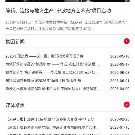
编辑、连接与地方生产 “宁波地方艺术志”项目启动
2026年5月31日，华茂艺术教育博物馆（MoAE）正式启动“宁波地方艺术志”
十年在地研究项目，并同步举办“如何书写地方艺术”论…
集团新闻
2026-05-10
2026华茂之春 ——这一夜，我们把美育写成了诗
2026-05-17
为他们筑起专属的“梦想小屋” ——“华茂·彩虹计划”走进横
2026-06-08
街，用爱点亮困境儿童的成长之光
她途绽芳华 携手踏新程 ——华茂集团工会2026年三八妇女
2026-06-01
节主题团建凝聚“她”力量
曙翔公司方长鹏获评2026年“海曙工匠”培育对象
2026-04-09
华茂艺术教育博物馆馆藏作品 亮相中国国际设计博物馆重磅
大展
媒体聚焦
2023-02-28
【人民日报】加速“赶海”抢单 宁波外贸人变身“空中飞人”
2023-01-15
【甬派】省政协委员徐立勋：提高企业参与职教校企合作的