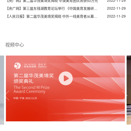
2022-11-29
积极性
【央广网】第二届华茂美堉奖揭晓 中澳美育团队各获50万元
2022-11-29
【央广网】第三届东钱湖教育论坛举行 《中国美育发展研究
2022-11-29
报告》发布
【人民日报】第二届华茂美堉奖揭晓 中外一线美育者从幕后
走向台前
视频中心