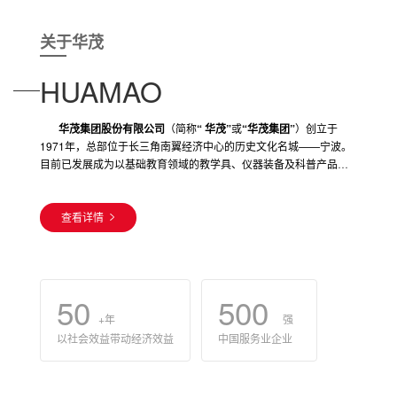
关于华茂
HUAMAO
华茂集团股份有限公司
（简称
“ 华茂”
或
“华茂集团”
）创立于
1971年，总部位于长三角南翼经济中心的历史文化名城——宁波。
目前已发展成为以基础教育领域的教学具、仪器装备及科普产品制
造为基础产业，以民营办学、教育论坛和美育教育服务为增长点，
集团下设宁波华茂文教股份有限公司、宁波华茂优加科技有限公
兼具科技制造、国际贸易、房产开发、金融投资及健康医疗等于一
司、华茂外国语学校、华茂国际学校、宁波曙翔新材料股份有限公
体的综合型实业集团。
司、宁波华茂国际贸易有限公司、宁波华茂教育文化投资有限公
查看详情
司、浙江华茂置业发展有限公司、
集团成立50余年来，秉持“以社会效益带动经济效益”独特经营哲
北京七色花教育科技发展有限公
司、上海明洲教学用品有限公司、广州华新教育发展有限公司
学，践行“三三一”发展战略，始终立足教育产业之本，实现多元化布
、云
南捷程教育科技有限公司等
局。先后获评中国服务业企业500强、中国工业企业500强、全国工
全资、控股及投资企业（学校）40余
家。另拥有浙江东钱湖教育研究院、华茂艺术教育博物馆、华茂美
业企业重点行业效益十佳企业、2005年中国最具竞争力文化用品制
50
500
术馆、华茂希尔顿酒店、华茂医院等。
造业10强企业、全国文化用品制造行业效益十佳企业、中国民办教
+年
强
育十大影响力品牌、浙江省服务业百强企业、宁波市百强企业、宁
以社会效益带动经济效益
中国服务业企业
波市首批总部企业等荣誉。是中国质量、服务、信誉AAA级企业。