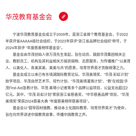
华茂教育基金会
宁波华茂教育基金会成立于2009年，是浙江省首个教育基金会，于2022
年获评省AAAAA级社会组织，于2023年获评“浙江省品牌社会组织”称号，于
2024年获评 “年度慈善榜样基金会”。
基金会由华茂创始人徐万茂先生发起，旨在动员、鼓励华茂集团相关企
业、教职员工、机构及其利益相关方捐资捐物、志愿服务，为传播推广“以美育
人、以美化人、各美其美、美美与共”的愿景，培育世界英才贡献绵薄之力。
基金会成立以来已有东钱湖国际教育论坛、华茂美堉奖、“华茂·彩虹计划”
助学项目、华茂自然艺术节、培竹计划、“华茂美堉灌溉计划”、“救”在校园:华
茂First-Aid急救计划、华茂·美堉小记者等多个品牌公益项目，公益支出超过2
亿元。其中，“华茂·彩虹计划”荣获浙江省慈善奖、“中华慈善品牌”项目，“华茂
美堉奖”荣获2024慈善大典 “年度慈善榜样慈善项目”。
基金会以“倡导因材施教、推动本土化国际教育、培育世界英才”为使命，
旨在向世界讲述中国教育故事，传播中国教育之声。