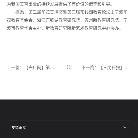
为我国美育事业的持续发展提供了有价值的借鉴和引导。
据悉，第二届华茂美堉奖暨第三届东钱湖教育论坛由宁波华
茂教育基金会、浙江东钱湖教育研究院、苏州新教育研究院、宁
波市教育学会主办，新教育研究院新艺术教育研究中心协办。
上一篇：【央广网】第二
下一篇：【人民日报】第
届华茂美堉奖揭晓 中澳美
二届华茂美堉奖揭晓 中外
育团队各获50万元
一线美育者从幕后走向台
前
友情链接