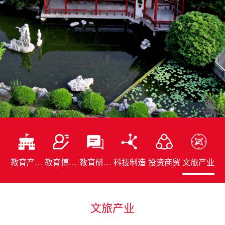
教育产业
教育博览
教育研究
科技制造
投资商贸
文旅产业
园
园
园
文旅产业