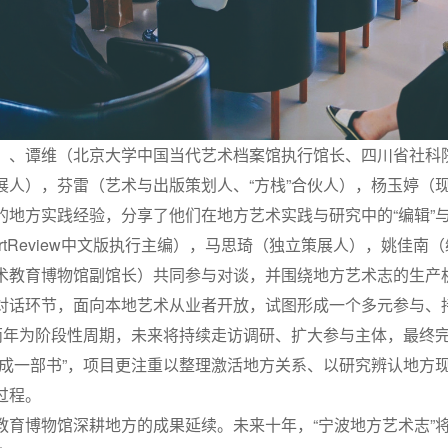
）、谭维（北京大学中国当代艺术档案馆执行馆长、四川省社科院
人），芬雷（艺术与出版策划人、“方栈”合伙人），杨玉婷（现任
地方实践经验，分享了他们在地方艺术实践与研究中的“编辑”与
ArtReview中文版执行主编），马思琦（独立策展人），姚佳
术教育博物馆副馆长）共同参与对谈，并围绕地方艺术志的生产
对话环节，面向本地艺术从业者开放，试图形成一个多元参与、
以两年为阶段性周期，未来将持续走访调研、扩大参与主体，最终
完成一部书”，项目更注重以整理激活地方关系、以研究辨认地方
过程。
教育博物馆深耕地方的成果延续。未来十年，“宁波地方艺术志”