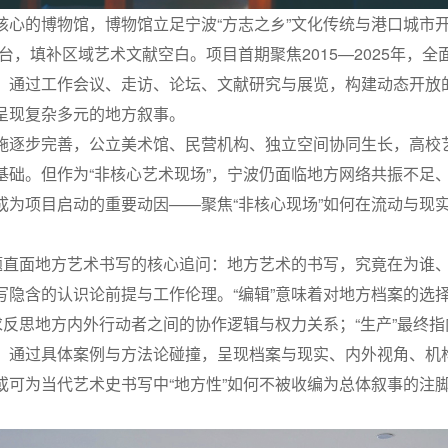
心的博物馆，博物馆立足宁波“方志之乡”文化传统与港口城市开放特
台，填补区域艺术文献空白。项目首期聚焦2015—2025年，
，通过工作会议、走访、论坛、文献研究与展览，构建动态开放
呈现复杂多元的地方叙事。
施逐步完善，公立美术馆、民营机构、独立空间协同生长，高校
基础。但作为“非核心艺术现场”，宁波仍面临地方网络共振不足
成为项目启动的重要动因——聚焦“非核心现场”如何在流动与现
议题直面地方艺术书写的核心追问：地方艺术的书写，究竟在为谁
写隐含的认识论前提与工作伦理。“编辑”意味着对地方档案的选
求反思地方内外行动者之间的协作逻辑与权力关系；“生产”最终
。通过具体案例与方法论碰撞，呈现档案与现实、内外视角、机
或可为当代艺术史书写中“地方性”如何不被收编为总体叙事的注