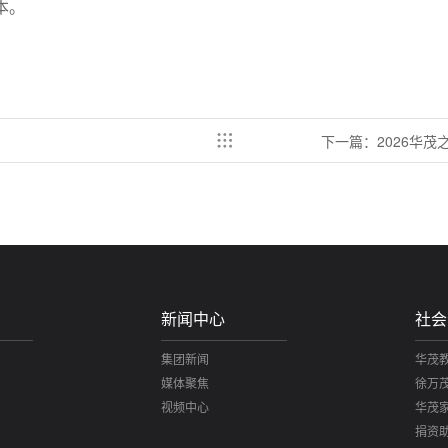
本。
下一篇：2026华
新闻中心
社会
集团新闻
华茂
媒体聚焦
徐万
视频中心
华茂
捐资