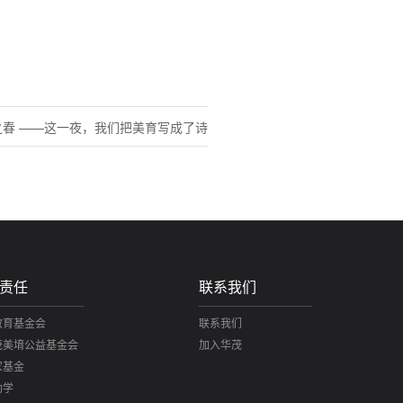
茂之春 ——这一夜，我们把美育写成了诗
责任
联系我们
教育基金会
联系我们
茂美堉公益基金会
加入华茂
家基金
助学