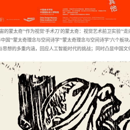
宙的蒙太奇”“作为视觉‘手术刀’的蒙太奇：视觉艺术前卫实验”“
与中国”“蒙太奇理念与空间诗学”“蒙太奇理念与空间诗学”六个板
与思想的多重内涵，回应人工智能时代的挑战；同时凸显中国文