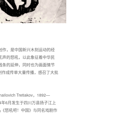
创作，是中国新兴木刻运动的经
无声的怒吼，以此象征着中华民
线条的延伸，同时也为画面情节
制作成传单大量传播，感召了大批
h Tretiakov，1892—
24年6月发生于四川万县扬子江上
品《怒吼吧！中国》与同名戏剧作