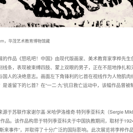
9.6cm，华茂艺术教育博物馆藏
展的作品《怒吼吧！中国》由现代版画家、美术教育家李桦先生
刻线条，表现被束缚四肢、蒙上双眼的男子，正在不屈地挣扎和
与国人的决绝意志。画面左下角锋利的匕首在视线作为人物肌肉
？是谁留下的匕首？在“一二·九”抗日救亡运动中，该幅作品曾被
联作家谢尔盖·米哈伊洛维奇·特列季亚科夫（Sergie Mikhailovic
名戏剧作品。该作品构思于特列季亚科夫于中国执教期间，取材于19
阿斯来事件”，并取得了十分广泛的国际影响。此次展览将李桦作