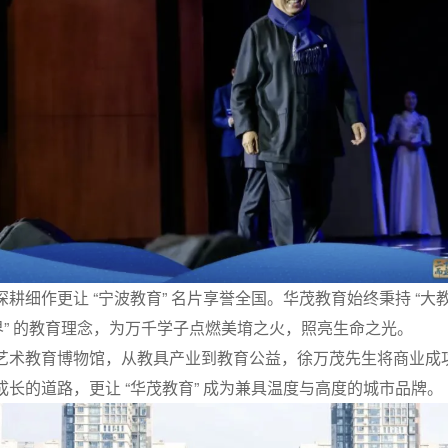
耕细作更让 “宁波教育” 名片享誉全国。华茂教育始终秉持 “大
 个世界” 的教育理念，为万千学子点燃美堉之火，照亮生命之光。
艺术教育博物馆，从教具产业到教育公益，徐万茂先生将商业成
长的道路，更让 “华茂教育” 成为兼具温度与高度的城市品牌。