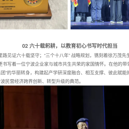
02 六十载躬耕，以教育初心书写时代担当
里路见证六十载坚守；“三个十八年” 战略规划，镌刻着徐万茂先
更书写着一位宁波企业家与城市共生共荣的家国情怀。在他的带
集团”的华丽转身，构建起产学研深度融合、相互支撑、彼此赋能的
宁波民营经济跨界创新、转型升级的典范。