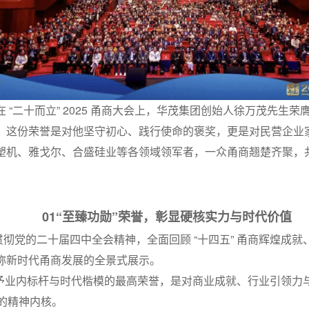
“二十而立” 2025 甬商大会上，华茂集团创始人徐万茂先生荣膺
，这份荣誉是对他坚守初心、践行使命的褒奖，更是对民营企业
塑机、雅戈尔、合盛硅业等各领域领军者，一众甬商翘楚齐聚，
01“至臻功勋”荣誉，彰显硬核实力与时代价值
入贯彻党的二十届四中全会精神，全面回顾 “十四五” 甬商辉煌成就、
称新时代甬商发展的全景式展示。
中授予业内标杆与时代楷模的最高荣誉，是对商业成就、行业引领力
 的精神内核。